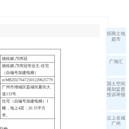
招商土地
超市
姚桂媚,邝伟冠
广海汇
姚桂媚,邝伟冠等业主-住宅
（自编号加建电梯）
zcMB2D276472501220625779
国土空间
广州市增城区荔城街夏街大
规划监督
道133号.
投诉举报
住宅（自编号加建电梯）1
幢，地上4层：20.35平方
米。
云上名城
广州