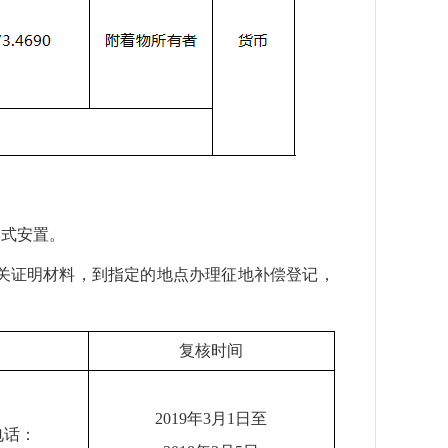
形式安置。
关证明材料，到指定的地点办理征地补偿登记，
复核时间
201
9
年
3
月
1
日至
电话：