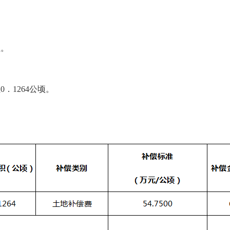
社。
．1264公顷。