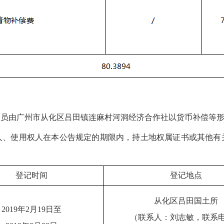
人员由广州市从化区吕田镇连麻村河洞经济合作社以货币补偿等
人、使用权人在本公告规定的期限内，持土地权属证书或其他有
登记时间
登记地点
从化区
吕田国土所
201
9
年
2
月
19
日至
（联系人：
刘志敏
，联系