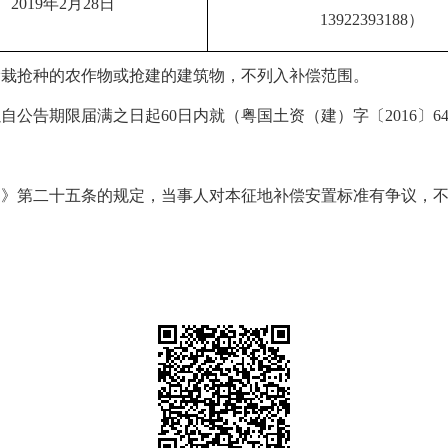
201
9
年
2
月
28
日
13922393188
）
抢栽抢种的农作物或抢建的建筑物，不列入补偿范围。
公告期限届满之日起60日内就（粤国土资（建）字〔2016〕6
例》第二十五条的规定，当事人对本征地补偿安置标准有争议，