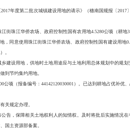
017年度第二批次城镇建设用地的请示》（穗南国规报〔2017
江华侨农场、政府控制性国有农用地4.5280公顷（耕地3.6287
用地，同意使用珠江街珠江华侨农场、政府控制性国有建设用地0.12
地）。
城乡建设用地，供地时土地用途应与土地利用总体规划中的规划
实做到节约集约用地。
00公顷（报备编号：44142120030001）。已达到耕地占优
按有关规定办理。
布公告，保障相关土地权利人的知情权。及时将批后实施情况在
厅、国土资源部备案。