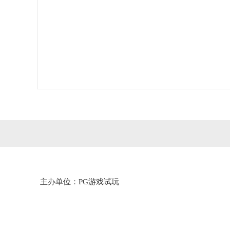
主办单位：PG游戏试玩
技术支持：广州市基础地理信息中心
（PG电子）
访问量：
-